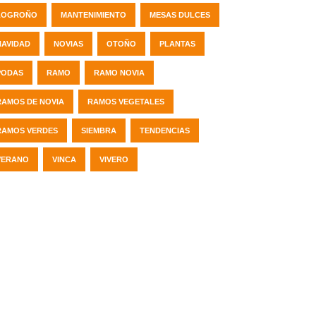
LOGROÑO
MANTENIMIENTO
MESAS DULCES
NAVIDAD
NOVIAS
OTOÑO
PLANTAS
PODAS
RAMO
RAMO NOVIA
RAMOS DE NOVIA
RAMOS VEGETALES
RAMOS VERDES
SIEMBRA
TENDENCIAS
VERANO
VINCA
VIVERO