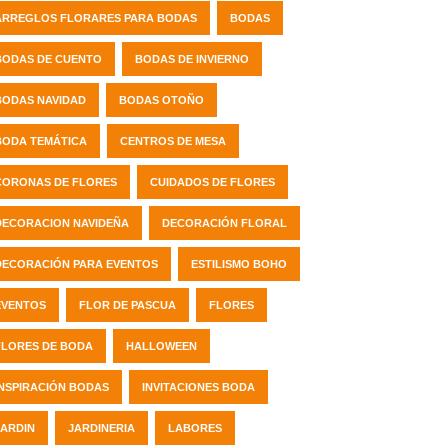
ARREGLOS FLORARES PARA BODAS
BODAS
BODAS DE CUENTO
BODAS DE INVIERNO
BODAS NAVIDAD
BODAS OTOÑO
BODA TEMÁTICA
CENTROS DE MESA
CORONAS DE FLORES
CUIDADOS DE FLORES
DECORACION NAVIDEÑA
DECORACIÓN FLORAL
DECORACIÓN PARA EVENTOS
ESTILISMO BOHO
EVENTOS
FLOR DE PASCUA
FLORES
FLORES DE BODA
HALLOWEEN
INSPIRACIÓN BODAS
INVITACIONES BODA
JARDIN
JARDINERIA
LABORES