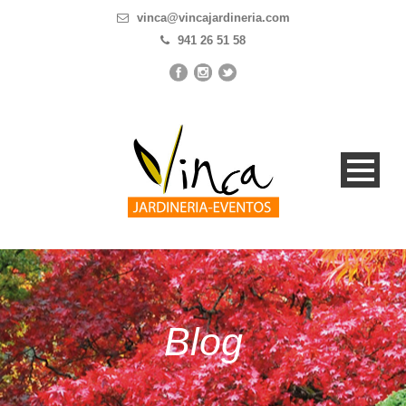
vinca@vincajardineria.com
941 26 51 58
Blog