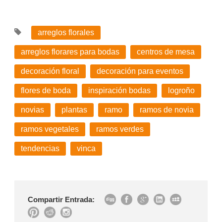
arreglos florales
arreglos florares para bodas
centros de mesa
decoración floral
decoración para eventos
flores de boda
inspiración bodas
logroño
novias
plantas
ramo
ramos de novia
ramos vegetales
ramos verdes
tendencias
vinca
Compartir Entrada: