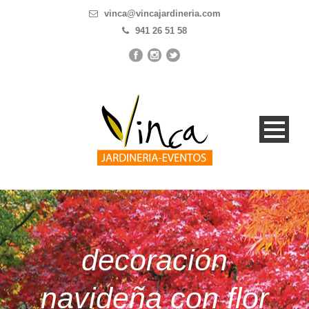
vinca@vincajardineria.com
941 26 51 58
decoración
navideña con flor