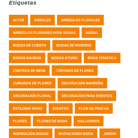
Etiquetas
ALTAR
ARBOLES
ARREGLOS FLORALES
ARREGLOS FLORARES PARA BODAS
BODAS
BODAS DE CUENTO
BODAS DE INVIERNO
BODAS NAVIDAD
BODAS OTOÑO
BODA TEMÁTICA
CENTROS DE MESA
CORONAS DE FLORES
CUIDADOS DE FLORES
DECORACION NAVIDEÑA
DECORACIÓN FLORAL
DECORACIÓN PARA EVENTOS
ESTILISMO BOHO
EVENTOS
FLOR DE PASCUA
FLORES
FLORES DE BODA
HALLOWEEN
INSPIRACIÓN BODAS
INVITACIONES BODA
JARDIN