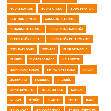
BODAS NAVIDAD
BODAS OTOÑO
BODA TEMÁTICA
CENTROS DE MESA
CORONAS DE FLORES
CUIDADOS DE FLORES
DECORACION NAVIDEÑA
DECORACIÓN FLORAL
DECORACIÓN PARA EVENTOS
ESTILISMO BOHO
EVENTOS
FLOR DE PASCUA
FLORES
FLORES DE BODA
HALLOWEEN
INSPIRACIÓN BODAS
INVITACIONES BODA
JARDIN
JARDINERIA
LABORES
LOGROÑO
MANTENIMIENTO
MESAS DULCES
NAVIDAD
NOVIAS
OTOÑO
PLANTAS
PODAS
RAMO
RAMO NOVIA
RAMOS DE NOVIA
RAMOS VEGETALES