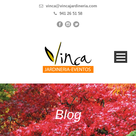
vinca@vincajardineria.com
941 26 51 58
Blog