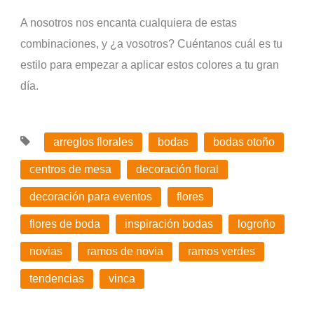
A nosotros nos encanta cualquiera de estas
combinaciones, y ¿a vosotros? Cuéntanos cuál es tu
estilo para empezar a aplicar estos colores a tu gran
día.
arreglos florales
bodas
bodas otoño
centros de mesa
decoración floral
decoración para eventos
flores
flores de boda
inspiración bodas
logroño
novias
ramos de novia
ramos verdes
tendencias
vinca