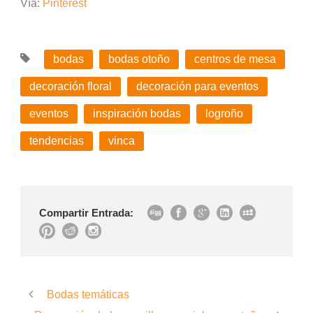
Vía:
Pinterest
bodas
bodas otoño
centros de mesa
decoración floral
decoración para eventos
eventos
inspiración bodas
logroño
tendencias
vinca
Compartir Entrada:
Bodas temáticas