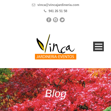
vinca@vincajardineria.com
941 26 51 58
Blog