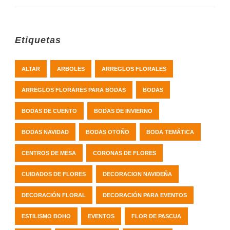
Etiquetas
ALTAR
ARBOLES
ARREGLOS FLORALES
ARREGLOS FLORARES PARA BODAS
BODAS
BODAS DE CUENTO
BODAS DE INVIERNO
BODAS NAVIDAD
BODAS OTOÑO
BODA TEMÁTICA
CENTROS DE MESA
CORONAS DE FLORES
CUIDADOS DE FLORES
DECORACION NAVIDEÑA
DECORACIÓN FLORAL
DECORACIÓN PARA EVENTOS
ESTILISMO BOHO
EVENTOS
FLOR DE PASCUA